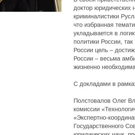
доктор юридических 
криминалистики Русл
что избранная темат
укладывается в логи
политики России, так
России цель – достиж
России – весьма амби
жизненно необходима
С докладами в рамка
Полстовалов Олег Вл
комиссии «Технологи
«Экспертно-координа
Государственного Со
юридических наук, п