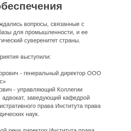
обеспечения
ждались вопросы, связанные с
 базы для промышленности, и ее
ический суверенитет страны.
риятия выступили:
орович - генеральный директор ООО
с»
ович - управляющий Коллегии
, адвокат, заведующий кафедрой
истративного права Института права
дических наук.
ой речи директор Института права,