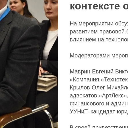
контексте 
На мероприятии обсу
развитием правовой
влиянием на технолог
Модераторами мероп
Маврин Евгений Викт
«Компания «Технотек
Крылов Олег Михайл
адвокатов «АртЛекс»
финансового и админ
УУНиТ, кандидат юри
В своей приветственн