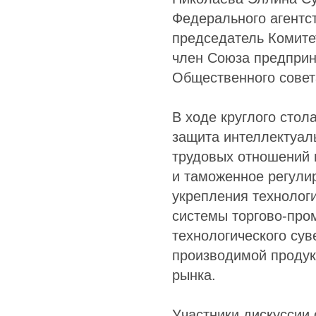
Федерального агентс
председатель Комите
член Союза предприн
Общественного сове
В ходе круглого стол
защита интеллектуаль
трудовых отношений
и таможенное регули
укрепления технологи
системы торгово-пр
технологического сув
производимой продук
рынка.
Участники дискуссии