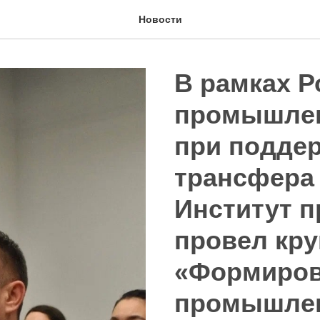
Новости
В рамках Р
промышлен
при подде
трансфера 
Институт п
провел кру
«Формиров
промышлен