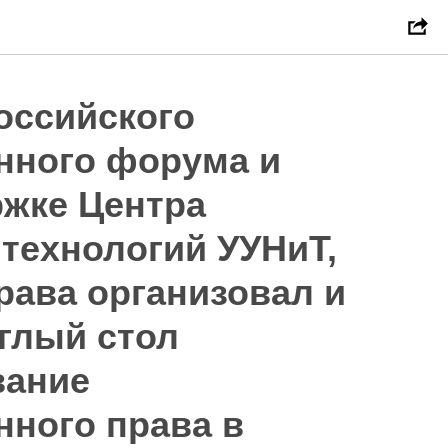
оссийского
ного форума и
ржке Центра
технологий УУНиТ,
рава организовал и
глый стол
ание
ного права в