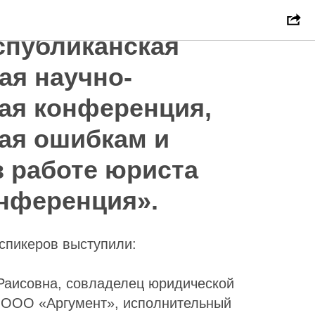
е права успешно
спубликанская
ая научно-
ая конференция,
ая ошибкам и
 работе юриста
онференция».
 спикеров выступили:
Раисовна, совладелец юридической
 ООО «Аргумент», исполнительный