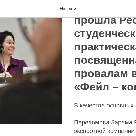
В Институт
Новости
прошла Ре
студенческ
практическ
посвященн
провалам в
«Фейл – к
В качестве основных
Переломова Зарема 
экспертной компании