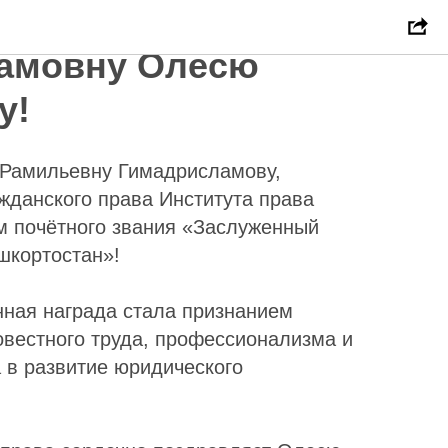
ем
амовну Олесю
у!
Рамильевну Гимадрисламову,
жданского права Института права
м почётного звания «Заслуженный
шкортостан»!
нная награда стала признанием
овестного труда, профессионализма и
 в развитие юридического