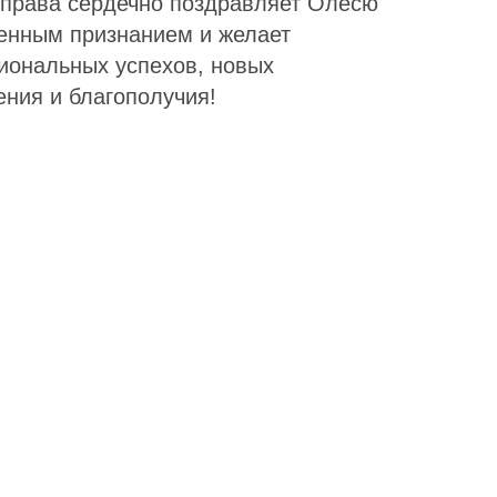
 права сердечно поздравляет Олесю
енным признанием и желает
иональных успехов, новых
ения и благополучия!