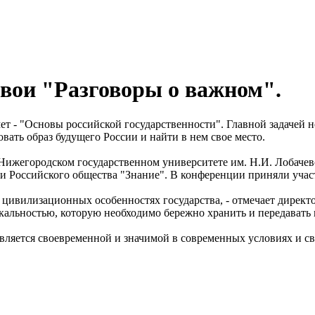
свои "Разговоры о важном".
мет - "Основы российской государственности". Главной задачей
ать образ будущего России и найти в нем свое место.
 Нижегородском государственном университете им. Н.И. Лобаче
и Российского общества "Знание". В конференции приняли участ
е, цивилизационных особенностях государства, - отмечает дире
никальностью, которую необходимо бережно хранить и передават
ляется своевременной и значимой в современных условиях и св