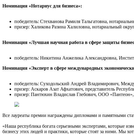
Номинация «Нотариус для бизнеса»:
победитель: Стехванова Рамиля Тальгатовна, нотариальн
призер: Халикова Разина Халиловна, нотариальный округ
Номинация «Лучшая научная работа в сфере защиты бизнес
победитель: Никитина Анжелика Александровна, Институт
Номинация «Эксперт в сфере международных экономическ
победитель: Суходольский Андрей Владимирович, Между
призер: Аскаров Азат Афхатович, представитель Республ
призер: Пантюхин Владислав Глебович, ООО «Пантеон», 
Все лауреаты премии награждены дипломами и памятными ста
«Наша республика богата серьезными экспертами, которые изв
бизнесу этих людей и практики, которые стоят за ними. Мы хо