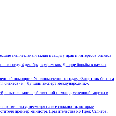
есшие значительный вклад в защиту прав и интересов бизнеса
ь в среду, 4 декабря, в уфимском Дворце борьбы в рамках
твенный помощник Уполномоченного года», «Защитник бизнеса
ля бизнеса» и «Лучший эксперт-международник».
ей, опыт оказания действенной помощи, успешной защиты в
н развиваться, несмотря на все сложности, которые
местителя премьер-министра Правительства РБ Ирек Сагитов.