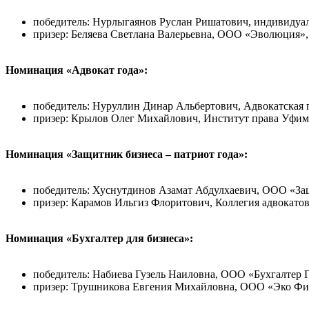
победитель: Нурлыгаянов Руслан Ришатович, индивидуа
призер: Беляева Светлана Валерьевна, ООО «Эволюция», 
Номинация «Адвокат года»:
победитель: Нуруллин Динар Альбертович, Адвокатская п
призер: Крылов Олег Михайлович, Институт права Уфимск
Номинация «Защитник бизнеса – патриот года»:
победитель: Хуснутдинов Азамат Абдулхаевич, ООО «Защ
призер: Карамов Ильгиз Флоритович, Коллегия адвокатов
Номинация «Бухгалтер для бизнеса»:
победитель: Набиева Гузель Наиловна, ООО «Бухгалтер П
призер: Трушникова Евгения Михайловна, ООО «Эко Фин