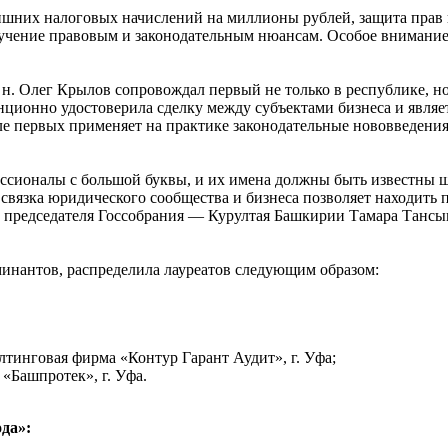
шних налоговых начислений на миллионы рублей, защита прав 
бучение правовым и законодательным нюансам. Особое внимани
н. Олег Крылов сопровождал первый не только в республике, но
ционно удостоверила сделку между субъектами бизнеса и являе
ле первых применяет на практике законодательные нововведени
ссионалы с большой буквы, и их имена должны быть известны 
связка юридического сообщества и бизнеса позволяет находить 
ь председателя Госсобрания — Курултая Башкирии Тамара Танс
минантов, распределила лауреатов следующим образом:
лтинговая фирма «Контур Гарант Аудит», г. Уфа;
«Башпротек», г. Уфа.
да»: