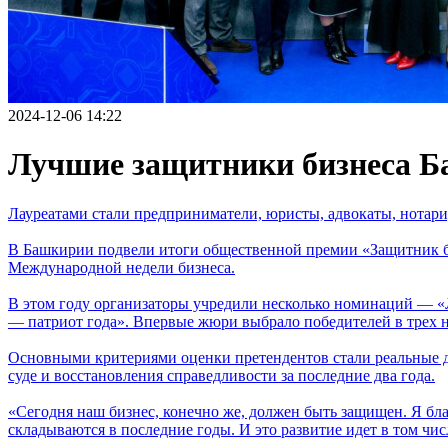
2024-12-06 14:22
Лучшие защитники бизнеса Б
Лауреатами стали предприниматели, юристы, адвокаты, нотари
В Башкирии подвели итоги общественной премии «Защитник биз
Международной недели бизнеса.
В этом году организаторы учредили несколько номинаций — 
— патриот года». Впервые жюри выбрало победителей в трех
Основными критериями оценки претендентов стали реальные д
суде и восстановления справедливости за последние два года.
«Сегодня наш бизнес, конечно же, должен быть защищен. Я бла
складываются в последние годы. И это развитие идет в том чи