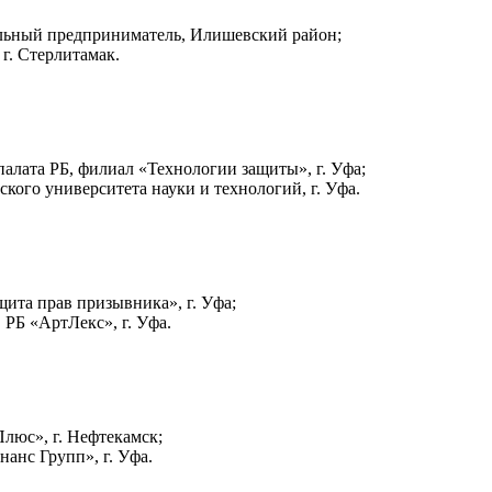
льный предприниматель, Илишевский район;
г. Стерлитамак.
алата РБ, филиал «Технологии защиты», г. Уфа;
ого университета науки и технологий, г. Уфа.
ита прав призывника», г. Уфа;
 РБ «АртЛекс», г. Уфа.
люс», г. Нефтекамск;
анс Групп», г. Уфа.