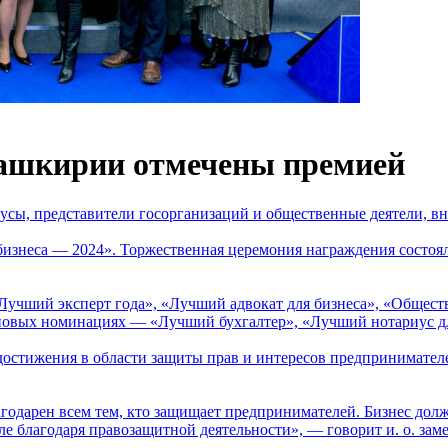
ашкирии отмечены премией
усы, представители госорганизаций и общественные деятели, вн
неса — 2024». Торжественная церемония награждения состоялас
«Лучший эксперт года», «Лучший адвокат для бизнеса», «Общес
 новых номинациях — «Лучший бухгалтер», «Лучший нотариус д
остижения в области защиты прав и интересов предпринимател
годарен всем тем, кто защищает предпринимателей. Бизнес долже
сле благодаря правозащитной деятельности», — говорит и. о. за