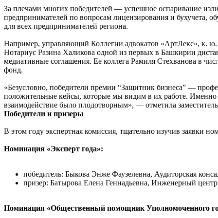
За плечами многих победителей — успешное оспаривание изли
предпринимателей по вопросам лицензирования и бухучета, о
для всех предпринимателей региона.
Например, управляющий Коллегии адвокатов «АртЛекс», к. ю. 
Нотариус Разина Халикова одной из первых в Башкирии дистан
медиативные соглашения. Ее коллега Рамиля Стехванова в чис
фонд.
«Безусловно, победители премии “Защитник бизнеса” — профе
положительные кейсы, которые мы видим в их работе. Именно 
взаимодействие было плодотворным», — отметила заместител
Победители и призеры
В этом году экспертная комиссия, тщательно изучив заявки но
Номинация «Эксперт года»:
победитель: Быкова Энже Фаузелевна, Аудиторская конса
призер: Батырова Елена Геннадьевна, Инженерный центр 
Номинация «Общественный помощник Уполномоченного го